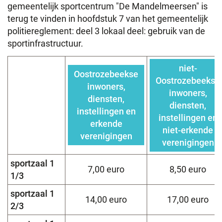
gemeentelijk sportcentrum "De Mandelmeersen" is
terug te vinden in hoofdstuk 7 van het gemeentelijk
politiereglement: deel 3 lokaal deel: gebruik van de
sportinfrastructuur.
niet-
Oostrozebeekse
Oostrozebeekse
inwoners,
inwoners,
diensten,
diensten,
instellingen en
instellingen en
erkende
niet-erkende
verenigingen
verenigingen
sportzaal 1
7,00 euro
8,50 euro
1/3
sportzaal 1
14,00 euro
17,00 euro
2/3