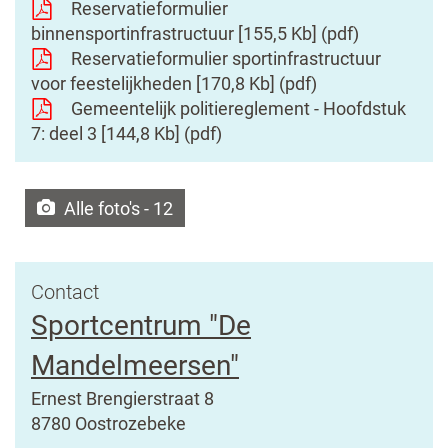
Reservatieformulier
binnensportinfrastructuur
155,5 Kb
pdf
Reservatieformulier sportinfrastructuur
voor feestelijkheden
170,8 Kb
pdf
Gemeentelijk politiereglement - Hoofdstuk
7: deel 3
144,8 Kb
pdf
Alle foto's - 12
Contact
Sportcentrum "De
Mandelmeersen"
Adres
Ernest Brengierstraat 8
,
8780
Oostrozebeke