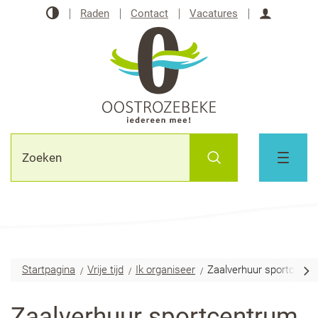
Naar
Hoog
Raden
Contact
Vacatures
inhoud
contrast
Aanmeld
Oostrozebeke
Waarmee
Zoeken
kunnen
MENU
we
jou
helpen?
Startpagina
Vrije tijd
Ik organiseer
Zaalverhuur sportcent
scr
Zaalverhuur sportcentrum
naa