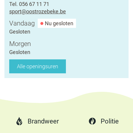
Tel.
056 67 11 71
E-
sport
@
oostrozebeke.be
mail
Openingsuren
Vandaag
Nu gesloten
Gesloten
Morgen
Gesloten
Sportcentrum
Alle openingsuren
"De
Mandelmeersen"
Brandweer
Politie