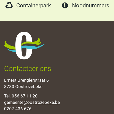
Containerpark
Noodnummers
Oostrozebeke
Contacteer ons
Adres
Ernest Brengierstraat 6
,
8780
Oostrozebeke
Tel.
056 67 11 20
E-
gemeente
@
oostrozebeke.be
mail
Ondernemingsnummer
0207.436.676