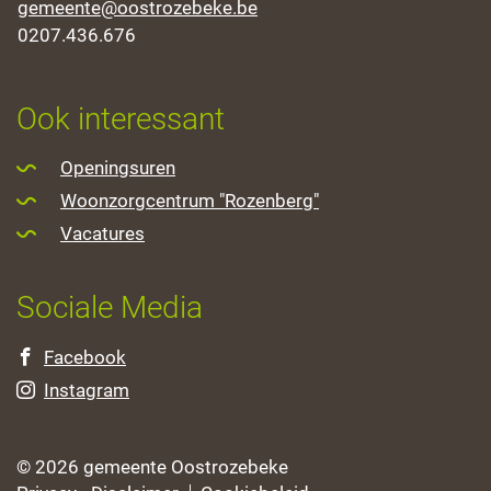
E-
gemeente
@
oostrozebeke.be
mail
Ondernemingsnummer
0207.436.676
Openingsuren
Ook interessant
Openingsuren
Woonzorgcentrum "Rozenberg"
Vacatures
Sociale Media
Facebook
Instagram
© 2026 gemeente Oostrozebeke