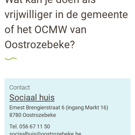
lin
vrijwilliger in de gemeente
of het OCMW van
Oostrozebeke?
Contact
Sociaal huis
Adres
Ernest Brengierstraat 6 (ingang Markt 16)
,
8780
Oostrozebeke
Tel.
056 67 11 50
E-
sociaalhuis
@
oostrozebeke.be