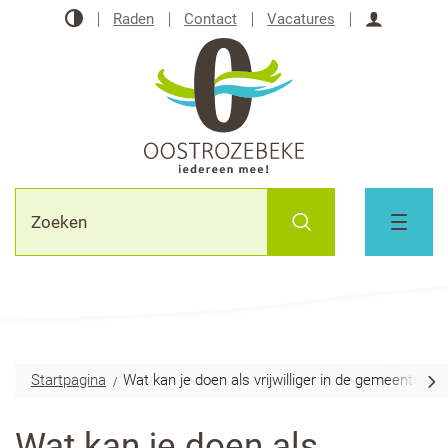
Naar
Hoog
Raden
Contact
Vacatures
inhoud
contrast
Aanmeld
Oostrozebeke
Waarmee
Zoeken
kunnen
MENU
we
jou
helpen?
Startpagina
Wat kan je doen als vrijwilliger in de gemeente 
scr
Wat kan je doen als
naa