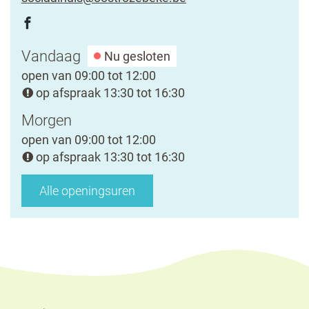
mail
Volg
Facebook
ons
Sociaal
Openingsuren
Vandaag
Nu gesloten
op
huis
open van
09:00
tot
12:00
op afspraak
13:30
tot
16:30
Morgen
open van
09:00
tot
12:00
op afspraak
13:30
tot
16:30
Sociaal
Alle openingsuren
huis