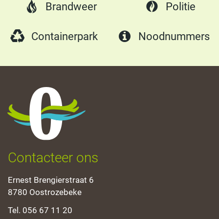
Brandweer
Politie
Containerpark
Noodnummers
Oostrozebeke
Contacteer ons
Adres
Ernest Brengierstraat 6
,
8780
Oostrozebeke
Tel.
056 67 11 20