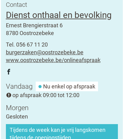
Contact
Dienst onthaal en bevolking
Adres
Ernest Brengierstraat 6
,
8780
Oostrozebeke
Tel.
056 67 11 20
E-
burgerzaken
@
oostrozebeke.be
mail
Website
www.oostrozebeke.be/onlineafspraak
Volg
Facebook
ons
Dienst
Openingsuren
Vandaag
Nu enkel op afspraak
op
onthaal
en
op afspraak
09:00
tot
12:00
bevolking
Morgen
Gesloten
Tijdens de week kan je vrij langskomen
tijdens de openingstijden.