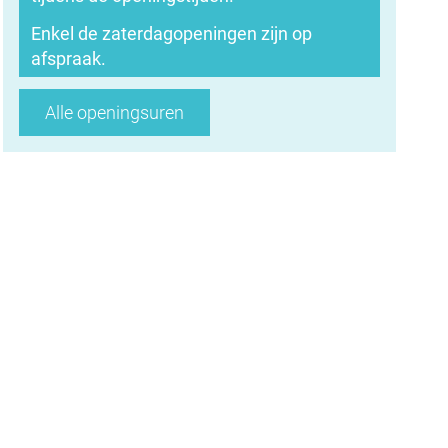
Enkel de zaterdagopeningen zijn op
afspraak.
Dienst
Alle openingsuren
onthaal
en
bevolking