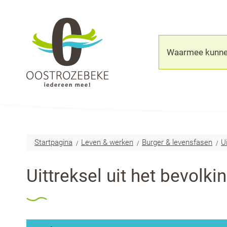
Oostrozebeke
Waarmee
kunnen
we
jou
helpen?
Startpagina
Leven & werken
Burger & levensfasen
U
Uittreksel uit het bevolki