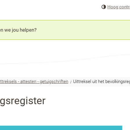
Naar
Hoog contr
inhoud
ittreksels - attesten - getuigschriften
Uittreksel uit het bevolkingsre
ngsregister