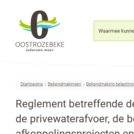
Oostrozebeke
Waarmee
kunnen
we
jou
helpen?
Startpagina
Bekendmakingen
Bekendmaking belasting
Reglement betreffende de
de privewaterafvoer, de 
afkoppelingsprojecten en