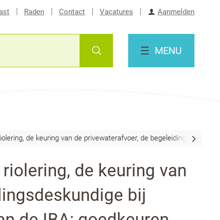
ast
Raden
Contact
Vacatures
Aanmelden
Zoeken
MENU
olering, de keuring van de privewaterafvoer, de begeleiding door ee
scroll
iolering, de keuring van
naar
links
lingsdeskundige bij
van de IBA: goedkeuren