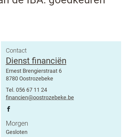
Contact
Dienst financiën
Adres
Ernest Brengierstraat 6
,
8780
Oostrozebeke
Tel.
056 67 11 24
E-
financien
@
oostrozebeke.be
mail
Volg
Facebook
ons
Dienst
Openingsuren
Morgen
op
financiën
Gesloten