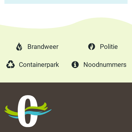
het
kind
Brandweer
Politie
Containerpark
Noodnummers
Oostrozebeke