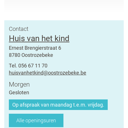
Contact
Huis van het kind
Adres
Ernest Brengierstraat 6
,
8780
Oostrozebeke
Tel.
056 67 11 70
E-
huisvanhetkind
@
oostrozebeke.be
mail
Openingsuren
Morgen
Gesloten
Op afspraak van maandag t.e.m. vrijdag.
Huis
Alle openingsuren
van