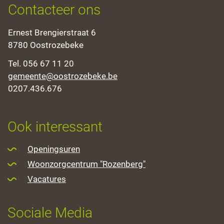
Contacteer ons
Adres
Ernest Brengierstraat 6
,
8780
Oostrozebeke
Tel.
056 67 11 20
E-
gemeente
@
oostrozebeke.be
mail
Ondernemingsnummer
0207.436.676
Openingsuren
Ook interessant
Openingsuren
Woonzorgcentrum "Rozenberg"
Vacatures
Sociale Media