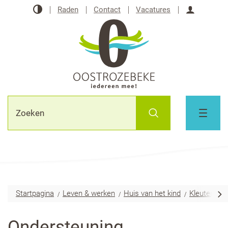
Naar
Hoog
Raden
Contact
Vacatures
inhoud
contrast
Aanmeld
Oostrozebeke
Waarmee
Zoeken
kunnen
MENU
we
jou
helpen?
Startpagina
Leven & werken
Huis van het kind
Kleuter/lag
scr
Ondersteuning
naa