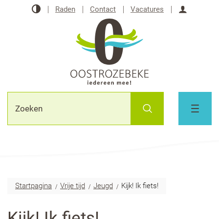
Naar
Hoog
Raden
Contact
Vacatures
inhoud
contrast
Aanmeld
Oostrozebeke
Waarmee
Zoeken
kunnen
MENU
we
jou
helpen?
Startpagina
Vrije tijd
Jeugd
Kijk! Ik fiets!
Kijk! Ik fiets!