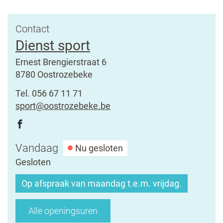
Contact
Dienst sport
Adres
Ernest Brengierstraat 6
,
8780
Oostrozebeke
Tel.
056 67 11 71
E-
sport
@
oostrozebeke.be
mail
Volg
Facebook
ons
Dienst
Openingsuren
Vandaag
Nu gesloten
op
sport
Gesloten
Op afspraak van maandag t.e.m. vrijdag.
Dienst
Alle openingsuren
sport