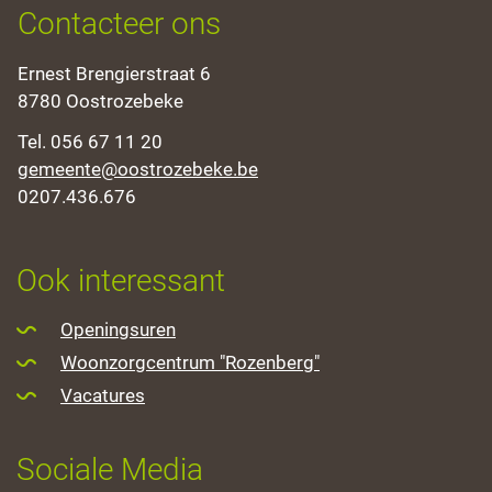
Contacteer ons
Adres
Ernest Brengierstraat 6
,
8780
Oostrozebeke
Tel.
056 67 11 20
E-
gemeente
@
oostrozebeke.be
mail
Ondernemingsnummer
0207.436.676
Openingsuren
Ook interessant
Openingsuren
Woonzorgcentrum "Rozenberg"
Vacatures
Sociale Media