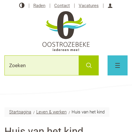
Naar
Hoog
Raden
Contact
Vacatures
inhoud
contrast
Aanmeld
Oostrozebeke
Waarmee
Zoeken
kunnen
MENU
we
jou
helpen?
Startpagina
Leven & werken
Huis van het kind
Huis van het kind