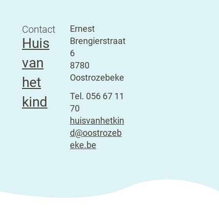
Contact
Adres
Openingsuren
Ernest
Huis
Brengierstraat
6
van
,
8780
Oostrozebeke
het
Tel.
056 67 11
kind
70
E-
huisvanhetkin
mail
d
@
oostrozeb
eke.be