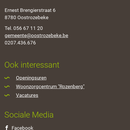
Adres
Ernest Brengierstraat 6
,
8780
Oostrozebeke
Tel.
056 67 11 20
E-
gemeente
@
oostrozebeke.be
mail
Ondernemingsnummer
0207.436.676
Openingsuren
Ook interessant
Openingsuren
Woonzorgcentrum "Rozenberg"
Vacatures
Sociale Media
Facebook