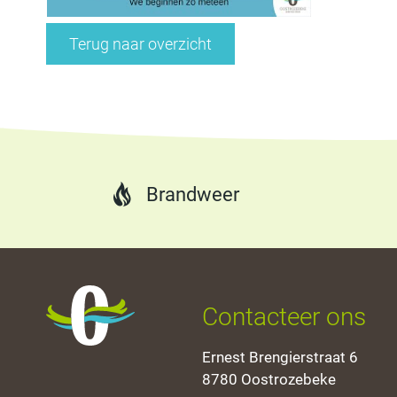
Terug naar overzicht
Brandweer
Oostrozebeke
Contacteer ons
Adres
Ernest Brengierstraat 6
,
8780
Oostrozebeke