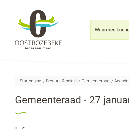
Oostrozebeke
Waarmee
kunnen
we
jou
helpen?
Startpagina
Bestuur & beleid
Gemeenteraad
Agenda 
Gemeenteraad - 27 janua