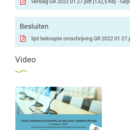
verslag GR 2022 01 27.pdf
132,5 Kb
Gep
Besluiten
lijst beknopte omschrijving GR 2022 01 27.
Video