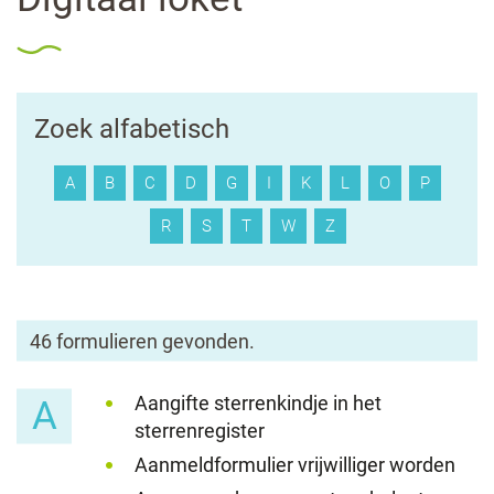
Zoek alfabetisch
A
B
C
D
G
I
K
L
O
P
R
S
T
W
Z
46 formulieren gevonden.
Aangifte sterrenkindje in het
A
sterrenregister
Aanmeldformulier vrijwilliger worden