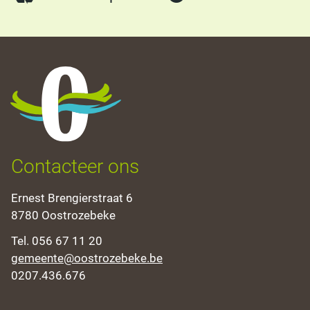
Oostrozebeke
Contacteer ons
Adres
Ernest Brengierstraat 6
,
8780
Oostrozebeke
Tel.
056 67 11 20
E-
gemeente
@
oostrozebeke.be
mail
Ondernemingsnummer
0207.436.676
Openingsuren