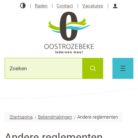
Naar
Hoog
Raden
Contact
Vacatures
inhoud
contrast
Aanmeld
Oostrozebeke
Waarmee
Zoeken
kunnen
MENU
we
jou
helpen?
Startpagina
Bekendmakingen
Andere reglementen
Andere reglementen