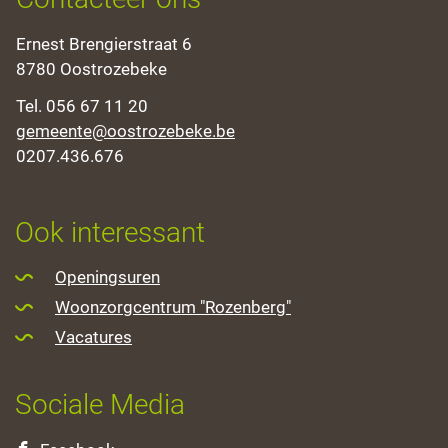
Adres
Ernest Brengierstraat 6
,
8780
Oostrozebeke
Tel.
056 67 11 20
E-
gemeente
@
oostrozebeke.be
mail
Ondernemingsnummer
0207.436.676
Openingsuren
Ook interessant
Openingsuren
Woonzorgcentrum "Rozenberg"
Vacatures
Sociale Media